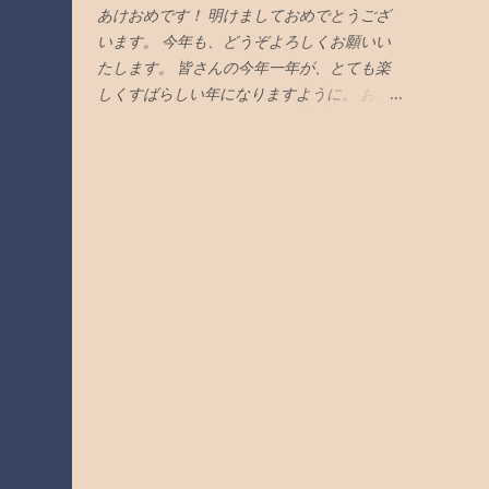
調」が悪いときなどは、そうもいかず、、い
に変えたんです。 春ちゃんにとっては、 何
あけおめです！ 明けましておめでとうござ
ちいち真に受けて、凹みまくってました。
はともあれ うれしはずかし 「スマホデビュ
います。 今年も、どうぞよろしくお願いい
まあ言うなれば、こんな感じ（次のような感
ー」です。 ４．なのですが・・・ なのです
たします。 皆さんの今年一年が、とても楽
じ）やったのです。 こんなにしとんのに？
が・・・ あんなに「せがんだ」割には、 春
しくすばらしい年になりますように。 お元
感謝されへん！ 誰からも、認められん！ む
ちゃん、とっつきがわるくて、 難儀しまし
気ですか！ 年末に風邪をひいて、寝込んで
しろ対応が悪いと 言われちゃった… 悲し過
た。 電話する時以外は、 「 スマホ 」に触ら
しまい、グダグダなお正月を過ごしたウチで
ぎる… おえっ！吐きそう！ ５．でも！ は
ない という状態が続きました。 （ほんま
す。 ほんまに…アカンかった そやけど、１
っ！と気づいた！ でもです！ このように、
に…くそっ！やで） おい、こら！ なんのた
月２日には全快したのよね！ ほしたら、 元
凹んでいる自分自身を考えていたら、 突
めに 買ってーーーーん！ と、怒鳴りたいの
気になった反動で めっちゃんこ「おせち」
然、はっ！と気づいたんです。 はっ！ は
を「必死に我慢する」という日々が続きまし
食べちゃったよ １．最近のウチ どうでもえ
っ！ はっ！ はっはっはっ！ ものごっついこ
た。 ５．しかし、その後、事態が急展開！
え情報ですが・・・ 一応、ご報告しときま
とに 気づいちゃったわよー！ ６．ほう！何
しっかしです。 その後です。 事態が急展開
す。 ウチはめっさ元気です。 そやけど、春
に気づいたん？ はい。これです。 ・ ・ ・
しました！ 実は、ちょっとした「問題」が
ちゃんからもらった「風邪」で、肌や髪の毛
・ ・ ウチって、 誰かに 認めて、 認めて欲
起きて、 我が家の新聞が 「紙面」から「デ
がボロボロになりましてん。 ただ今、 目の
しかったと ちゃうか？ ほめて、 ほめて欲
ジタル」に変わる ことになったんです。 そ
下にね「熊」が出現しとります。 「風邪」
し...
したらです。 春ちゃんに 「劇的な変化」 が
は、ほんまにあきません。ほんまロクな事な
生じました。 なんと！「スマホ」に手に 取
いです…。 ２．で、最近の春ちゃん で、こ
り始めたんです。 ６．これは、ウチが推測
ちらの方は、ものごっつい元気です。 「風
するに…。 なぜ、こうなったのかを、ウチが
邪」をこじらせずによかったです。 高熱の