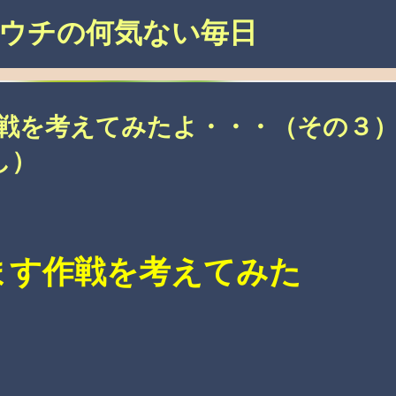
スキップしてメイン コンテンツに移動
ウチの何気ない毎日
作戦を考えてみたよ・・・（その３
し）
！ その３（認知症の母と娘の暮ら
ます作戦を考えてみた