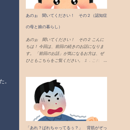
は、では、本題である 「その後のお話の続
き」 に移りたいと思います。 １．幸運じ
あのぉ 聞いてください！ その２（認知症
ゃ！ 前回でも、お話したのですが・・・ こ
んなウチにも… このように「へなちょこなウ
の母と娘の暮らし）
チ」なのにも、かかわらず… なんと！ なん
と！ 「幸運」が ひょっこりと訪れたんでご
あのぉ 聞いてください！ その２ こんに
っざいます！ どんな「幸運」かと申します
ちは！ 今回は、前回の続きのお話になりま
と！ すきぴからの 「 ありがたい言葉」 と
す。 「前回のお話」が気になるお方は、ぜ
すきぴとの 「 貴重な出会い」です！ うれし
ひともこちらをご覧ください。 １．これ
くって もう、 ドラミングしまくってるもん
は、初めての感触やった 実はです。 このよ
ね！ 「１年半」という時間をかけて、よう
うに、全くの「赤の他人」から「好意的なこ
た。
やくこの幸運に気づきました。 ほんまによ
と」を言われたことは、今まで全然なかった
う気がついたな？ ほんまに「あほ」やな…
のです。 ですから、 初めての感触でした。
ほじほじ… そやからです。 気がついたとき
実感したんですが… 「他人からプラスに評価
は、軽くめまいがしました。 ２．そやから
される」ことは、本当に「心地よい」もんで
ね、感謝したよ このように、やっとこっさ
すなあぁ。 こんなに心地ええもんやとは 思
気づいたウチは、ものごっい感謝しました。
わへんかったーで！ ２．でもね、不思議や
これは、 神さまがくれた 「幸運」じゃ！ そ
ねん… でもです。 なんで、こんなに「相手
「あれ？ばれちゃってるぅ？」 背筋がぞっ
うに違いない！ じゃったら、逃してなるま