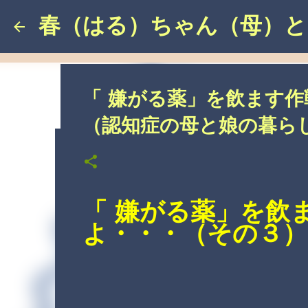
春（はる）ちゃん（母）と
「 嫌がる薬」を飲ます
（認知症の母と娘の暮ら
あのぉ 聞いてください
し）
「 嫌がる薬」を飲
こんなこと、あったんやで
介護の悩み
自分の悩み
よ・・・（その３）