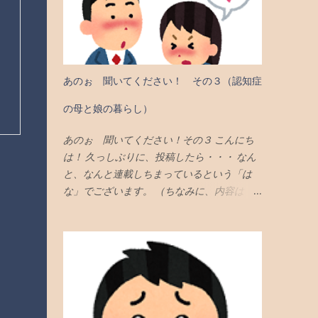
あのぉ 聞いてください！ その３（認知症
の母と娘の暮らし）
あのぉ 聞いてください！その３ こんにち
は！ 久っしぶりに、投稿したら・・・ なん
と、なんと連載しちまっているという「は
な」でございます。 （ちなみに、内容は
「『すきぴ』に遭遇しちゃったあ！」 とい
うお話です） まあーねっ！ 【記事の案内で
す】 これまでの内容に「興味が湧いた！」
という ありがたいお方様 は、 是非とも、こ
ちら「その１」をご覧くださいますよう、よ
ろしくお願いいたします。 ちなみに、「そ
の２」は、こちらになっております。 で