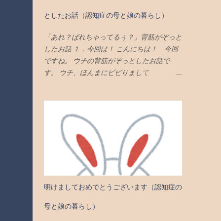
の言葉」が自分に響いたのか？？ が、、、
い！ そうじゃ！ そうじゃ！ そうじゃと
今でも不思議で仕方がありません。 ３．ま
としたお話（認知症の母と娘の暮らし）
も！ やっと気づいたんかい？ この、おたん
あ、ちっと凹んでた！ まあ、たしかにで
こなす！ ほんまに、君って あほぅ やね ３．
す。 最近のウチは、表面的には、ものごっ
「あれ？ばれちゃってるぅ？」背筋がぞっと
ほんで、ある日の事です！ こんな調子で、
つい明るく振舞っていても、 内心的には、
したお話 １．今回は！ こんにちは！ 今回
なんやかんやと「感謝」しまくりながら過ご
ちっと凹んどりました。 だから、「響く要
ですね。 ウチの背筋がぞっとしたお話で
してましたら… ある日のことです！ なん
素」は、あったのかもしれないです。 ４．
す。 ウチ、ほんまにビビりまして
と！なんと！ 今度は！ 素晴らしい「動
そりゃ、なんで凹んでたの？ はい。 聞いて
ん・・・・。 ２．へえー！どんなことがあ
画」に 遭遇したんです！ です！です！ （や
くれます… でしょうか？ この頃、どんなに
ったの？ はい。実は、こんなことがあった
っと「本題」でっせ） （前置きが、なが
一生懸命に尽くしても、 春ちゃんから「感
のです。 ご覧ください！ ３．まずは、春ち
っ！） ４．ものごっつい衝撃！ 偶然に出会
謝の気持ち」が返って来なくなってきまし
ゃんの「スマホデビュー」のお話から 春ち
ったという動画なんですが、 見てすぐさ
た。 「ありがとう」よりも・・・ 「やって
ゃんはですね。 去年の今頃、急に「スマ
ま、ものごっつい衝撃を受けました。 ま
当然やろ！」みたいな感じです。 むしろ
ホ」を欲しがり、ややこし（面倒くさい）か
あ、こんな感じやった… 思わず漏らしそう
「もっと早くやれ！」みたいなノリで言うん
ったんです。 それまで、頑なに「スマホ」
に… なったもんね（嘘やもんね） ５．ほ
です。 お世話をしても、しても、「手応
を嫌がり 「ガラケー」一本 の春ちゃんだっ
う、で、どんな動画なん？ はい… それは...
え」がないのは、何かしらんけど… 悲しい
たのですが、 「機種変更してくれ！してく
明けましておめでとうございます（認知症の
ものです。 まあ、まあ、まあ、 このような
れ！」 とせがむようになりました。 （一
感情は・・・、 「一切無視」して、やり過
体、何が起きてん？） というわけで、急き
母と娘の暮らし）
ごせばよいでしょうが… でも、こちらの「体
ょ、携帯電話を「ガラケー」から「スマホ」