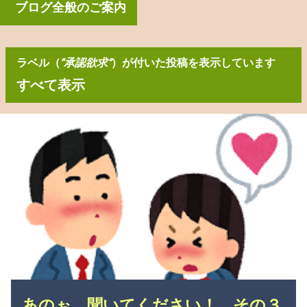
ブログ全般のご案内
ラベル（
承認欲求
）が付いた投稿を表示しています
すべて表示
投
稿
あのぉ 聞いてください！ その３