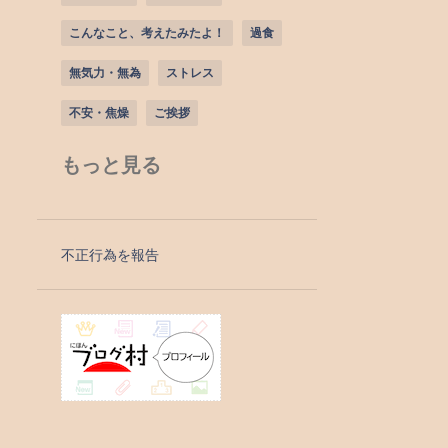
こんなこと、考えたみたよ！
過食
無気力・無為
ストレス
不安・焦燥
ご挨拶
ほんで、こうしてみた！
もっと見る
正気に戻る方法
物を失くす
物忘れ
発熱外来
美容について
不正行為を報告
記憶障害
お餅
リハビリパンツ
丸呑み
作り話・嘘
個性・持ち味・魅力・長所
出まかせを言う
大切な思い出
承認欲求
抑うつ
熱中症対策