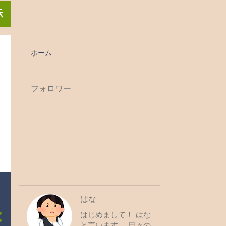
示
ホーム
フォロワー
はな
はじめまして！ はな
と言います。 日々の