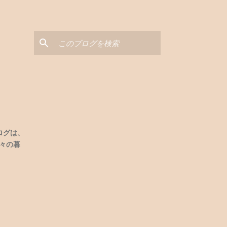
と
ログは、
々の暮