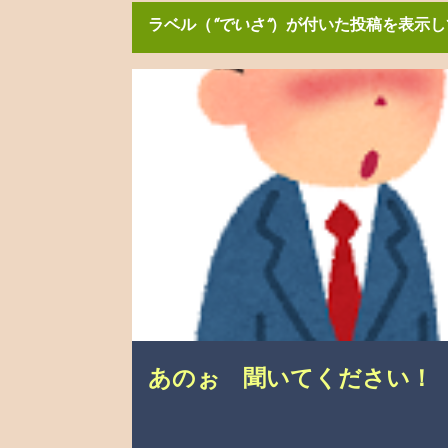
ラベル（
でいさ
）が付いた投稿を表示し
投
こんなこと、あったんやで
介護の悩み
自分の
稿
あのぉ 聞いてください！