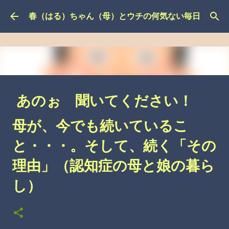
スキップしてメイン コンテンツに移動
春（はる）ちゃん（母）とウチの何気ない毎日
あのぉ 聞いてください！
その３（認知症の母と娘の暮
母が、今でも続いているこ
らし）
と・・・。そして、続く「その
こんなこと、あったんやで
介護の悩み
自分の悩み
理由」（認知症の母と娘の暮ら
し）