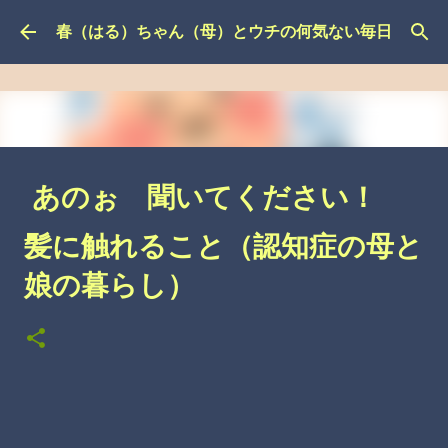
スキップしてメイン コンテンツに移動
春（はる）ちゃん（母）とウチの何気ない毎日
あのぉ 聞いてください！
その３（認知症の母と娘の暮
髪に触れること（認知症の母と
らし）
娘の暮らし）
こんなこと、あったんやで
介護の悩み
自分の悩み