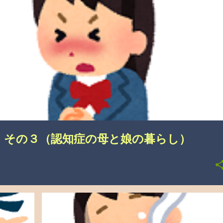
悩み
 その３（認知症の母と娘の暮らし）
こんなこと、あったんやで
介護の悩み
逆切れ