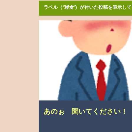
ラベル（
過食
）が付いた投稿を表示して
投
こんなこと、あったんやで
介護の悩み
自分の
稿
あのぉ 聞いてください！