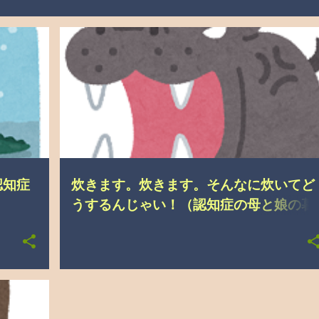
過食
介護の悩み
認知症
炊きます。炊きます。そんなに炊いてど
うするんじゃい！（認知症の母と娘の暮
らし）