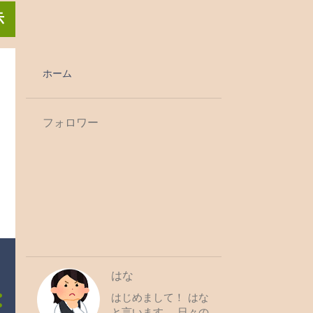
示
ホーム
フォロワー
はな
はじめまして！ はな
と言います。 日々の