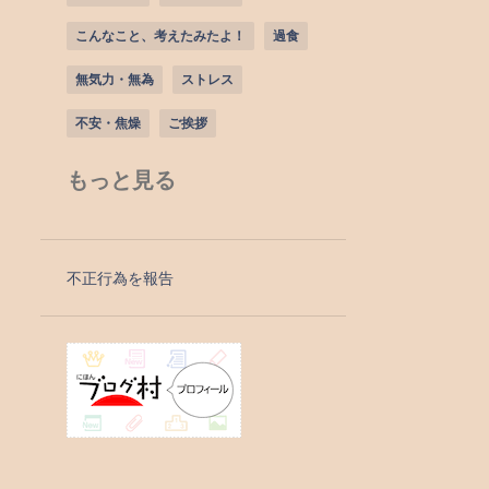
こんなこと、考えたみたよ！
過食
無気力・無為
ストレス
不安・焦燥
ご挨拶
ほんで、こうしてみた！
もっと見る
正気に戻る方法
物を失くす
物忘れ
発熱外来
美容について
不正行為を報告
記憶障害
お餅
リハビリパンツ
丸呑み
作り話・嘘
個性・持ち味・魅力・長所
出まかせを言う
大切な思い出
承認欲求
抑うつ
熱中症対策