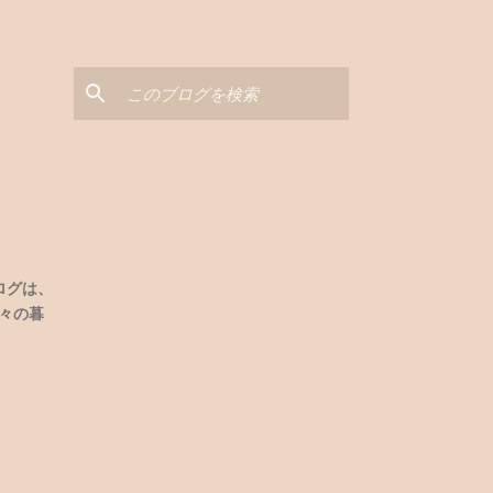
と
ログは、
々の暮