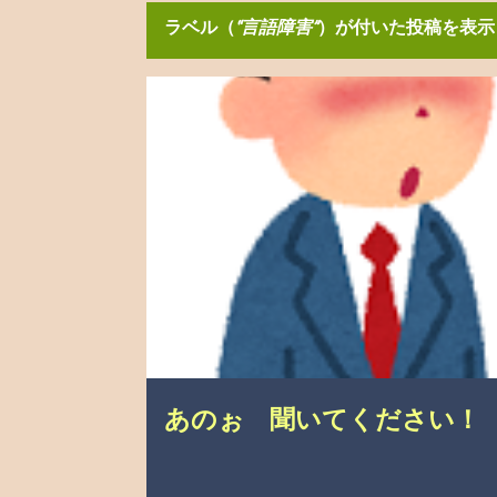
ラベル（
言語障害
）が付いた投稿を表示
投
こんなこと、あったんやで
介護の悩み
自分の
稿
あのぉ 聞いてください！