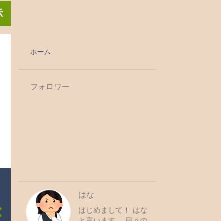
示
ホーム
フォロワー
はな
はじめまして！ はな
と言います。 日々の