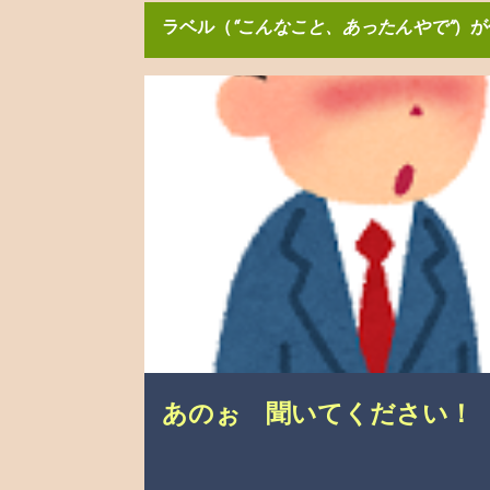
ラベル（
こんなこと、あったんやで
）が
投
こんなこと、あったんやで
介護の悩み
自分の
稿
あのぉ 聞いてください！