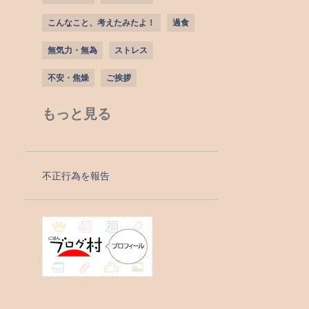
こんなこと、考えたみたよ！
過食
無気力・無為
ストレス
不安・焦燥
ご挨拶
ほんで、こうしてみた！
もっと見る
正気に戻る方法
物を失くす
物忘れ
発熱外来
美容について
不正行為を報告
記憶障害
お餅
リハビリパンツ
丸呑み
作り話・嘘
個性・持ち味・魅力・長所
出まかせを言う
大切な思い出
承認欲求
抑うつ
熱中症対策