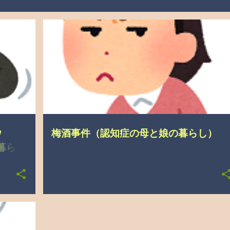
悩み
こんなこと、あったんやで
ウ
梅酒事件（認知症の母と娘の暮らし）
暮ら