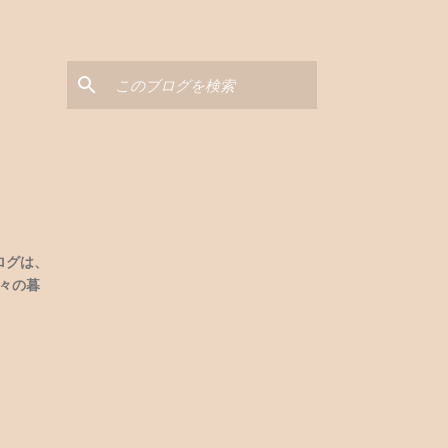
と
ログは、
々の暮