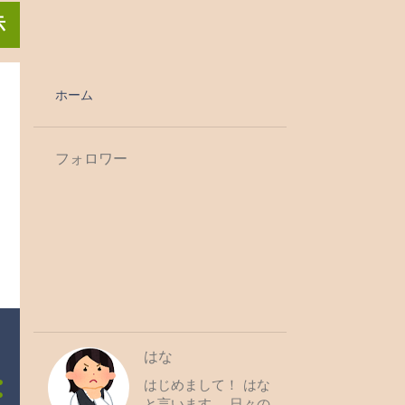
示
ホーム
フォロワー
はな
はじめまして！ はな
と言います。 日々の